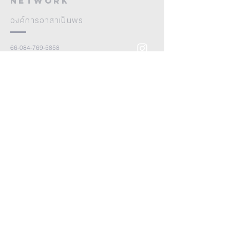
Network
องค์การอาสาเป็นพร
66-084-769-5858
genrightnow.blessingnetwork@gmail.com
51/181 Ek Burapha Rd, T.Lakhok, A.Muang
Pathum Thani, 12000
51/181 ถ.เอกบูรพา, ตำบลหลักหก อำเภอเมือง
จ.ปทุมธานี 12000