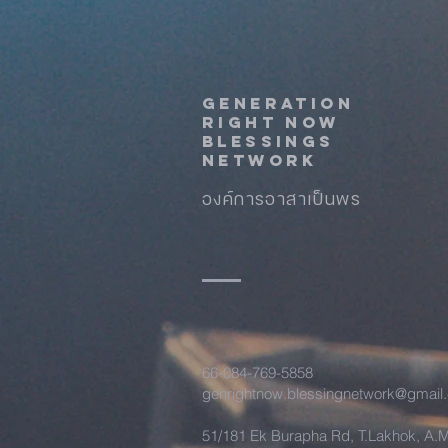
Generation
Right Now
Blessings
Network
องค์การอาสาเป็นพร
66-084-769-5858
genrightnow.blessingnetwork@gmail
51/181 Ek Burapha Rd, T.Lakhok, A