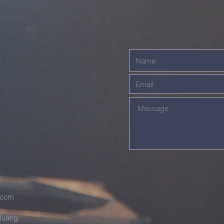
.com
.Muang